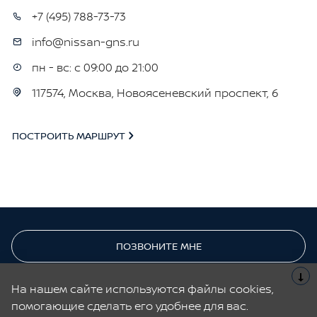
+7 (495) 788-73-73
info@nissan-gns.ru
пн - вс: с 09:00 до 21:00
117574, Москва, Новоясеневский проспект, 6
ПОСТРОИТЬ МАРШРУТ
ПОЗВОНИТЕ МНЕ
На нашем сайте используются файлы cookies,
ЗАПИСЬ НА СЕРВИС
помогающие сделать его удобнее для вас.